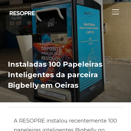
ALTER
Instaladas 100 Papeleiras
Inteligentes da parceira
Bigbelly em Oeiras
A RESOPRE instalou recentemente 100
papeleiras inteligentes Bigbelly no