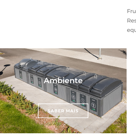
Fru
Res
equ
Ambiente
SABER MAIS