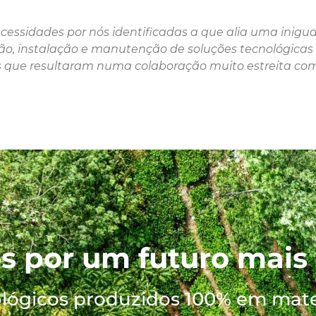
essidades por nós identificadas a que alia uma inigua
o, instalação e manutenção de soluções tecnológicas 
s que resultaram numa colaboração muito estreita com
s por um futuro mais
lógicos produzidos 100% em mater