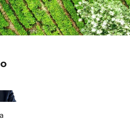
ão
va