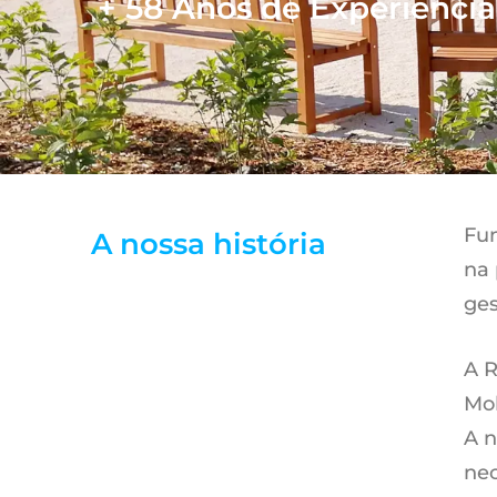
+ 58 Anos de Experiência
Fun
A nossa história
na 
ges
A R
Mob
A n
nec