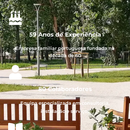
59 Anos de Experiência
Empresa familiar portuguesa fundada na
década de 60
80 Colaboradores
Equipa especializada em consultoria,
instalação e serviços