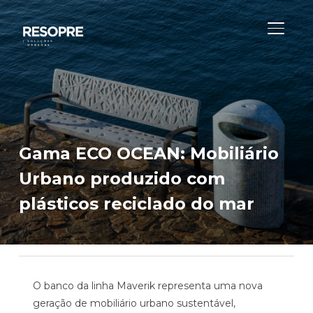
ALTER
Gama ECO OCEAN: Mobiliário
Urbano produzido com
plásticos reciclado do mar
O banco da linha Maverik representa uma nova
geração de mobiliário urbano sustentável,