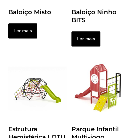
Baloiço Misto
Baloiço Ninho
BITS
Ler mais
Ler mais
Estrutura
Parque Infantil
Hemisférica LOTU
Multi-jogo