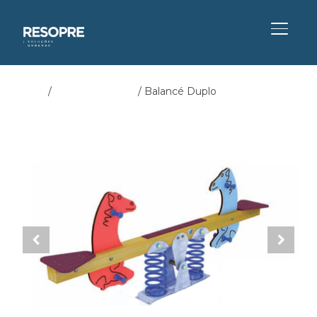
ALTER
Início
/
Parques Infantis
/ Balancé Duplo