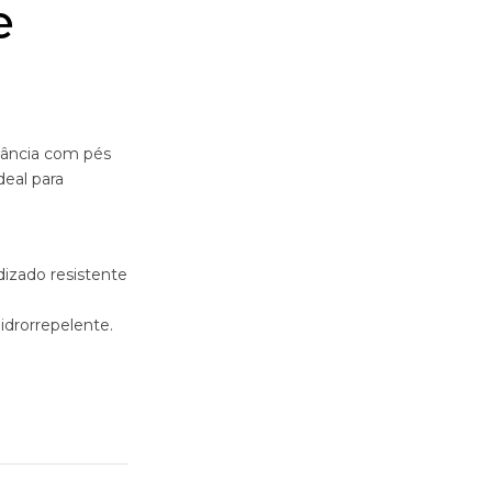
e
ância com pés
deal para
izado resistente
idrorrepelente.