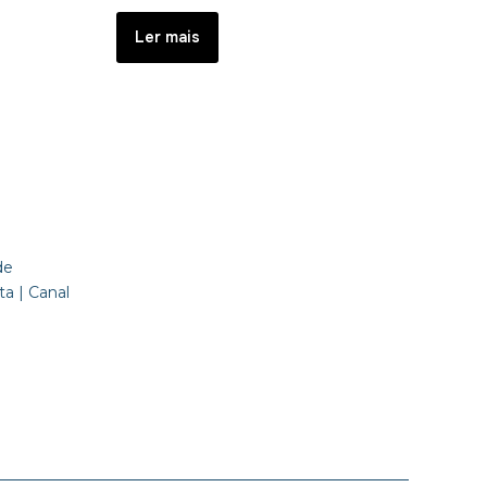
Ler mais
de
a | Canal