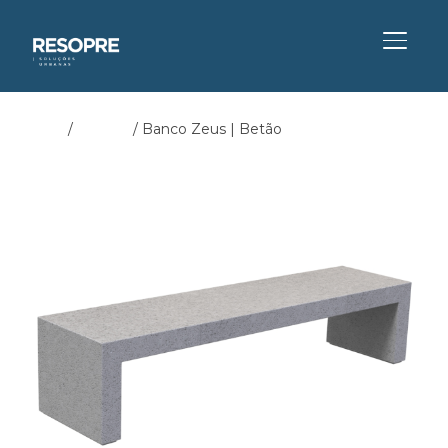
ALTER
Início
/
Bancos
/ Banco Zeus | Betão