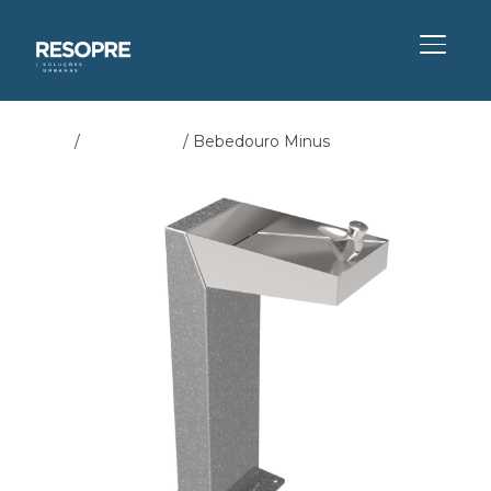
ALTER
Início
/
Bebedouros
/ Bebedouro Minus