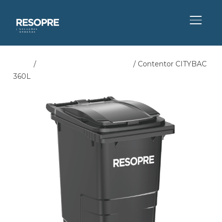
ALTER
Início
/
Contentores Carga Traseira
/ Contentor CITYBAC
360L