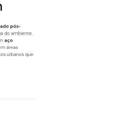
m
lado pós-
ga do ambiente.
em
aço
em áreas
aços urbanos que