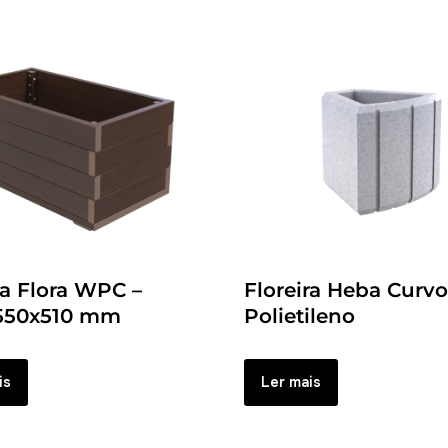
ra Flora WPC –
Floreira Heba Curvo
550x510 mm
Polietileno
is
Ler mais