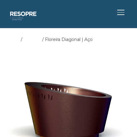
ALTER
Início
/
Floreiras
/ Floreira Diagonal | Aço