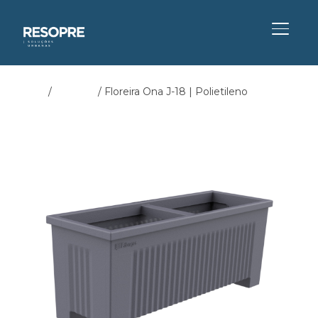
ALTER
Início
/
Floreiras
/ Floreira Ona J-18 | Polietileno