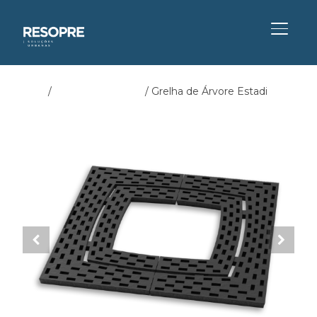
ALTER
Início
/
Grelhas de Árvore
/ Grelha de Árvore Estadi