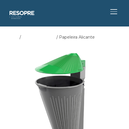
ALTER
Início
/
Papeleira Jardim
/ Papeleira Alicante