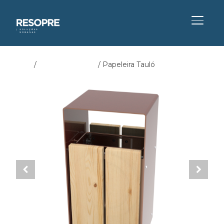
ALTER
Início
/
Papeleira Jardim
/ Papeleira Tauló