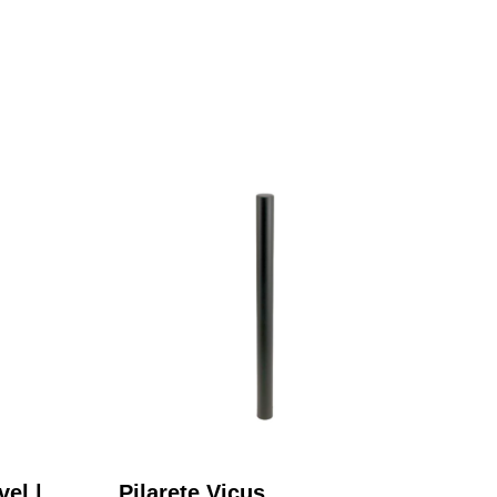
vel |
Pilarete Vicus