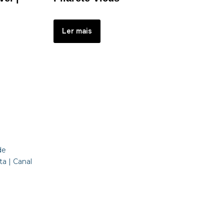
Ler mais
de
a | Canal