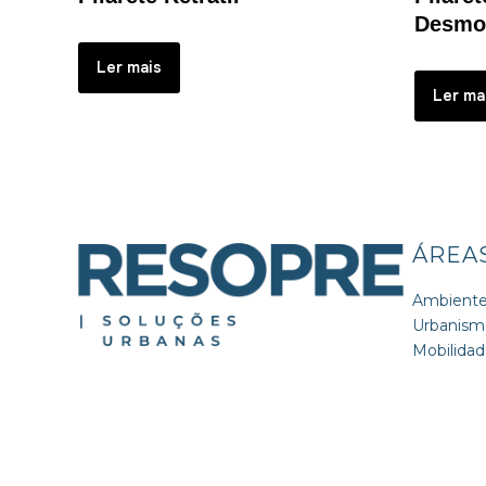
Desmo
Ler mais
Ler ma
ÁREA
Ambient
Urbanism
Mobilida