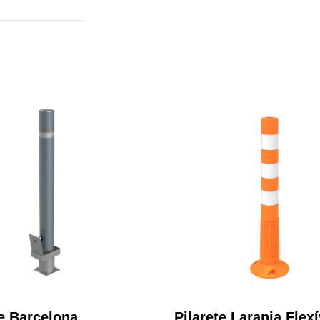
te Barcelona
Pilarete Laranja Flexí