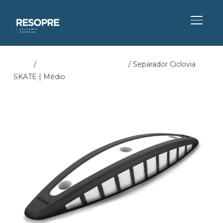
ALTER
Início
/
Parqueamento Bicicletas
/ Separador Ciclovia
SKATE | Médio