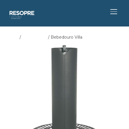
ALTER
Início
/
Bebedouros
/ Bebedouro Villa