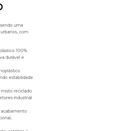
o
a, sendo uma
e urbanos, com
plástico 100%
va durável e
oplástico
indo estabilidade
 misto reciclado
tores industrial
m acabamento
ional,