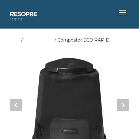
ALTER
Início
/
Compostores
/ Compostor ECO RAPID