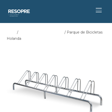
ALTER
Início
/
Parqueamento Bicicletas
/ Parque de Bicicletas
Holanda