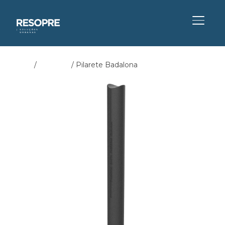
ALTER
Início
/
Pilaretes
/ Pilarete Badalona