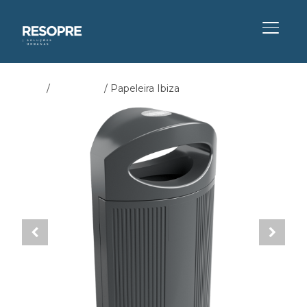
ALTER
Início
/
Papeleiras
/ Papeleira Ibiza